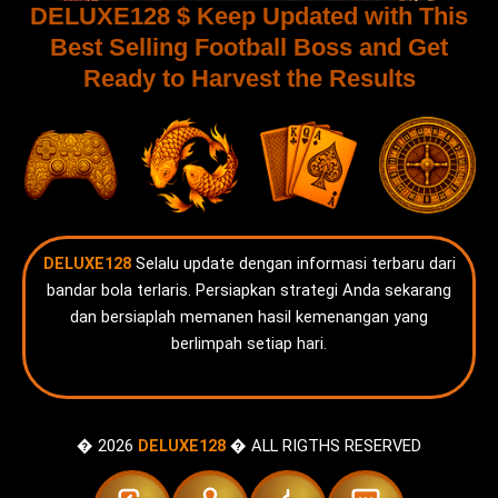
DELUXE128 $ Keep Updated with This
Best Selling Football Boss and Get
Ready to Harvest the Results
DELUXE128
Selalu update dengan informasi terbaru dari
bandar bola terlaris. Persiapkan strategi Anda sekarang
dan bersiaplah memanen hasil kemenangan yang
berlimpah setiap hari.
� 2026
DELUXE128
� ALL RIGTHS RESERVED